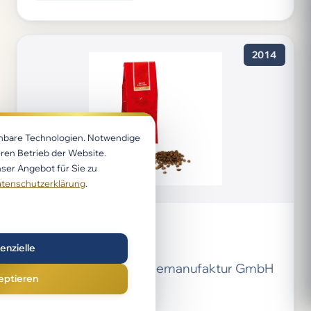
2014
chbare Technologien. Notwendige
ren Betrieb der Website.
ser Angebot für Sie zu
tenschutzerklärung
.
Kaffee und Tee
Suave Melange
enzielle
Hannoversche Kaffeemanufaktur GmbH
eptieren
& Co. KG