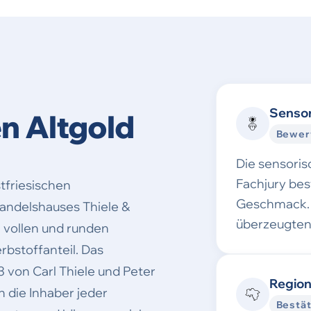
Sensor
n Altgold
Bewer
Die sensori
Fachjury be
stfriesischen
Geschmack. 
andelshauses Thiele &
überzeugten
n vollen und runden
stoffanteil. Das
 von Carl Thiele und Peter
Region
 die Inhaber jeder
Bestät