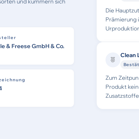
esorten und kümmern sich
Die Hauptzu
Prämierung 
Urproduktion
teller
ele & Freese GmbH & Co.
Clean 
Bestät
Zum Zeitpunk
zeichnung
Produkt kei
4
Zusatzstoff