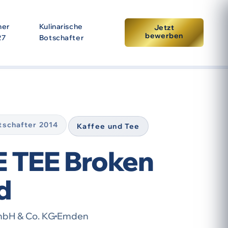
ner
Kulinarische
Jetzt
bewerben
27
Botschafter
tpunkt der Prämierung. Eine erneute Auszeichnung setzt
otschafter 2014
Kaffee und Tee
E TEE Broken
d
mbH & Co. KG
Emden