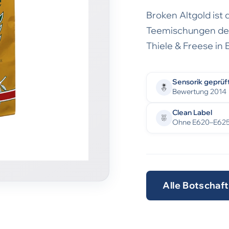
Broken Altgold ist 
Teemischungen des
Thiele & Freese in
Sensorik geprüf
Bewertung 2014
Clean Label
Ohne E620–E62
Alle Botschaf