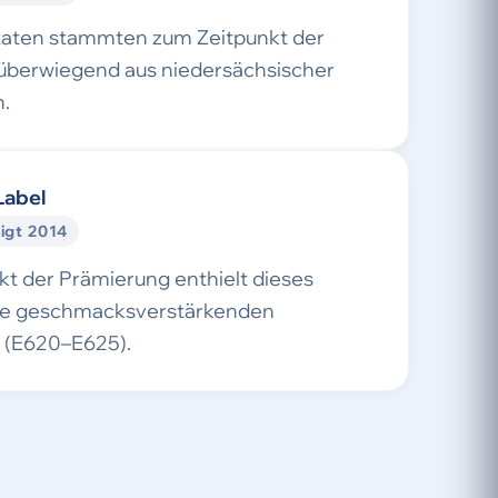
taten stammten zum Zeitpunkt der
überwiegend aus niedersächsischer
.
Label
igt 2014
t der Prämierung enthielt dieses
ne geschmacksverstärkenden
e (E620–E625).