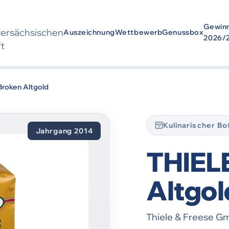
Gewin
der­sächsischen
Auszeichnung
Wettbewerb
Genussbox
2026/
ft
wurde
2014
ausgezeichnet. Die Auszeichnung bezieht sich auf den Zei
Broken Altgold
Kulinarischer B
Jahrgang 2014
THIEL
Altgol
Thiele & Freese G