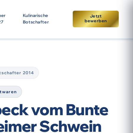
ner
Kulinarische
Jetzt
bewerben
27
Botschafter
tpunkt der Prämierung. Eine erneute Auszeichnung setzt
otschafter 2014
stwaren
peck vom Bunte
eimer Schwein