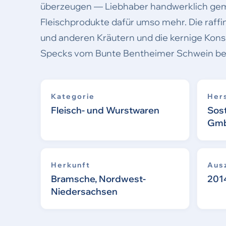
überzeugen — Liebhaber handwerklich gema
Fleischprodukte dafür umso mehr. Die raff
und anderen Kräutern und die kernige Kon
Specks vom Bunte Bentheimer Schwein bege
Kategorie
Hers
Fleisch- und Wurstwaren
Sos
Gmb
Herkunft
Aus
Bramsche, Nordwest-
201
Niedersachsen