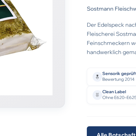
Sostmann Fleisch
Der Edelspeck nach
Fleischerei Sostma
Feinschmeckern w
handwerklich gema
Sensorik geprüf
Bewertung 2014
Clean Label
Ohne E620–E62
Alle Botschaf