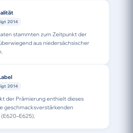
alität
igt 2014
taten stammten zum Zeitpunkt der
überwiegend aus niedersächsischer
.
Label
igt 2014
t der Prämierung enthielt dieses
ne geschmacksverstärkenden
e (E620–E625).