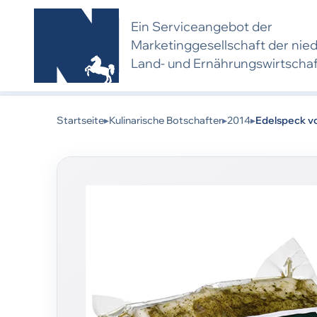
Ein Serviceangebot der
Marketing­gesell­schaft der nie
Land- und Ernährungs­wirtscha
Kulinarischer Botschafter 2014:
Dieses Produkt 
eine neue Bewerbung und Bewertung voraus.
Startseite
▸
Kulinarische Botschafter
▸
2014
▸
Edelspeck v