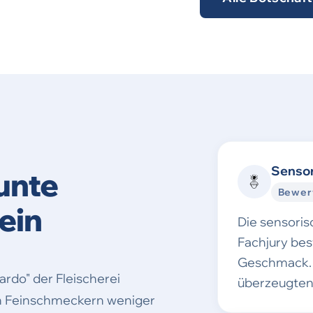
Sensor
unte
Bewer
ein
Die sensori
Fachjury be
Geschmack. 
ardo" der Fleischerei
überzeugten
en Feinschmeckern weniger