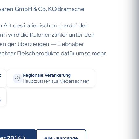
waren GmbH & Co. KG
Bramsche
 Art des italienischen „Lardo" der
nn wird die Kalorienzähler unter den
eniger überzeugen — Liebhaber
chter Fleischprodukte dafür umso mehr.
t
Regionale Verankerung
Hauptzutaten aus Niedersachsen
5
ter 2014
Alle Jahrgänge