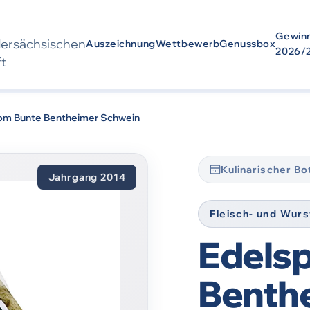
Gewin
der­sächsischen
Auszeichnung
Wettbewerb
Genussbox
2026/
ft
wurde
2014
ausgezeichnet. Die Auszeichnung bezieht sich auf den Zei
om Bunte Bentheimer Schwein
Kulinarischer B
Jahrgang 2014
Fleisch- und Wur
Edels
Benth