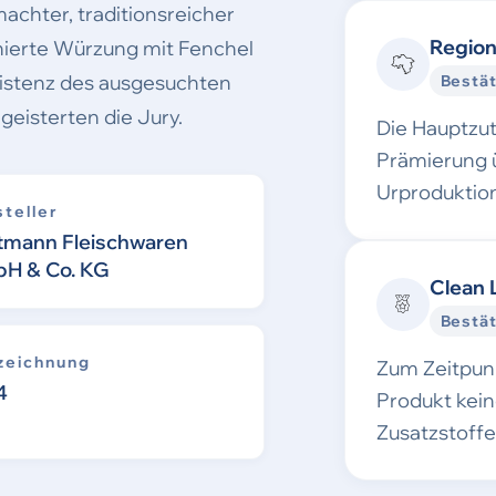
chter, traditionsreicher
Region
inierte Würzung mit Fenchel
sistenz des ausgesuchten
Bestät
isterten die Jury.
Die Hauptzu
Prämierung 
Urproduktion
teller
tmann Fleischwaren
H & Co. KG
Clean 
Bestät
zeichnung
Zum Zeitpunk
4
Produkt kei
Zusatzstoff