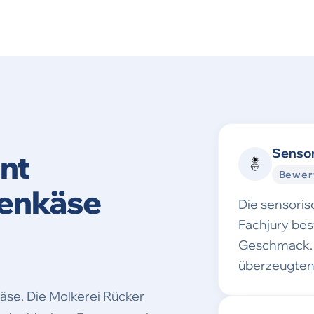
Sensor
nt
Bewer
rtenkäse
Die sensori
Fachjury be
Geschmack. 
überzeugten
käse. Die Molkerei Rücker