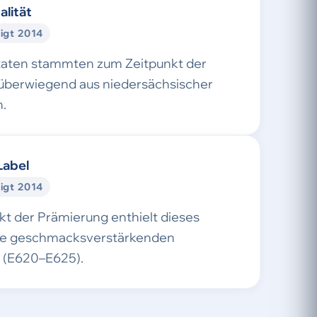
alität
igt 2014
taten stammten zum Zeitpunkt der
überwiegend aus niedersächsischer
.
Label
igt 2014
t der Prämierung enthielt dieses
ne geschmacksverstärkenden
e (E620–E625).