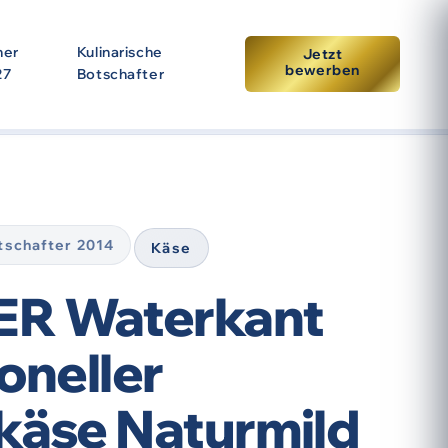
ner
Kulinarische
Jetzt
bewerben
27
Botschafter
tpunkt der Prämierung. Eine erneute Auszeichnung setzt
otschafter 2014
Käse
R Waterkant
ioneller
käse Naturmild