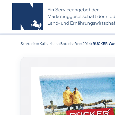
Ein Serviceangebot der
Marketing­gesell­schaft der nie
Land- und Ernährungs­wirtscha
Kulinarischer Botschafter 2014:
Dieses Produkt 
eine neue Bewerbung und Bewertung voraus.
Startseite
▸
Kulinarische Botschafter
▸
2014
▸
RÜCKER Water