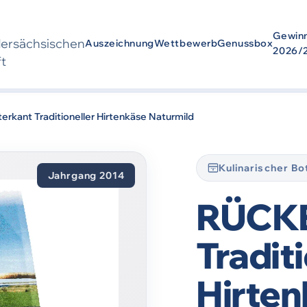
Gewin
der­sächsischen
Auszeichnung
Wettbewerb
Genussbox
2026/
ft
wurde
2014
ausgezeichnet. Die Auszeichnung bezieht sich auf den Zei
kant Traditioneller Hirtenkäse Naturmild
Kulinarischer B
Jahrgang 2014
RÜCKE
Tradit
Hirten