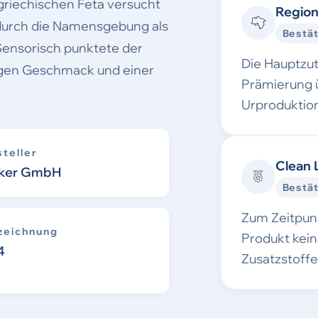
 griechischen Feta versucht
Region
 durch die Namensgebung als
Bestät
 Sensorisch punktete der
Die Hauptzu
igen Geschmack und einer
Prämierung 
Urproduktion
teller
Clean 
ker GmbH
Bestät
Zum Zeitpunk
zeichnung
Produkt kei
4
Zusatzstoff