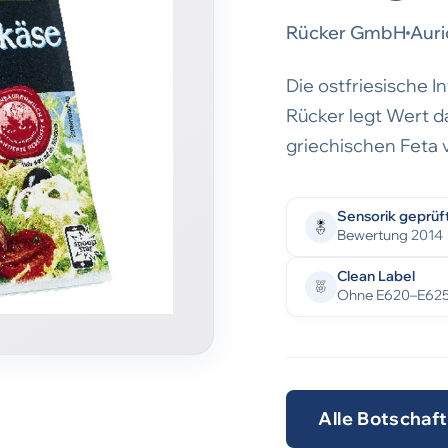
Rücker GmbH
Auri
Die ostfriesische I
Rücker legt Wert da
griechischen Feta 
Sensorik geprüf
Bewertung 2014
Clean Label
Ohne E620–E62
Alle Botschaf