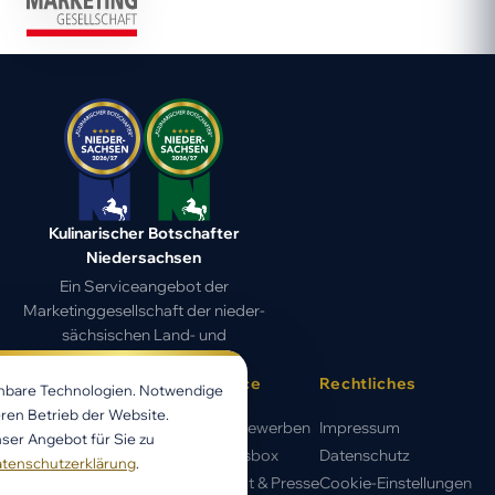
Kulinarischer Botschafter
Niedersachsen
Ein Serviceangebot der
Marketing­gesell­schaft der nieder­
sächsischen Land- und
Ernährungs­wirtschaft
Wettbewerb
Service
Rechtliches
chbare Technologien. Notwendige
ren Betrieb der Website.
Auszeichnung
Jetzt bewerben
Impressum
ser Angebot für Sie zu
Wettbewerb
Genussbox
Datenschutz
tenschutzerklärung
.
Gewinner 2026/27
Kontakt & Presse
Cookie-Einstellungen