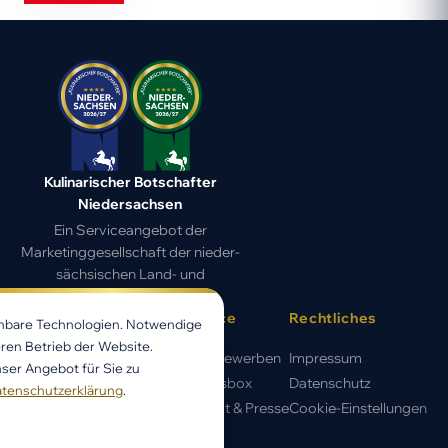
Kulinarischer Botschafter
Niedersachsen
Ein Serviceangebot der
Marketing­gesell­schaft der nieder­
sächsischen Land- und
Ernährungs­wirtschaft
Wettbewerb
Service
Rechtliches
chbare Technologien. Notwendige
ren Betrieb der Website.
Auszeichnung
Jetzt bewerben
Impressum
ser Angebot für Sie zu
Wettbewerb
Genussbox
Datenschutz
tenschutzerklärung
.
Gewinner 2026/27
Kontakt & Presse
Cookie-Einstellungen
Kulinarische Botschafter