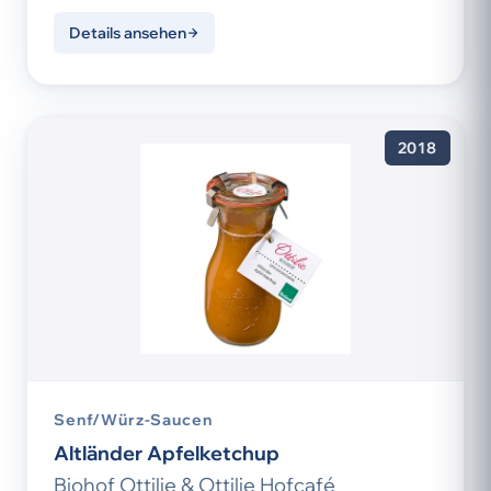
Details ansehen
2018
Senf/Würz-Saucen
Altländer Apfelketchup
Biohof Ottilie & Ottilie Hofcafé