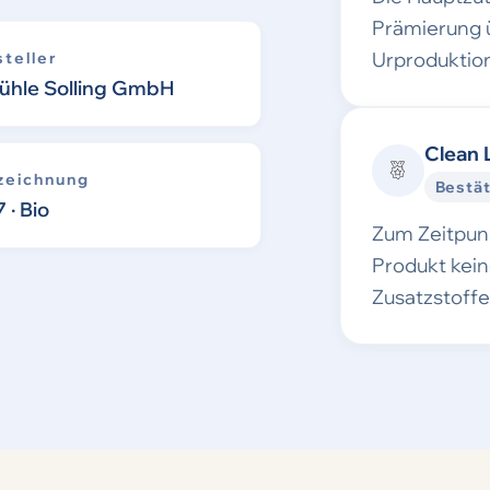
Prämierung 
Urproduktion
teller
ühle Solling GmbH
Clean 
zeichnung
Bestät
 · Bio
Zum Zeitpunk
Produkt kei
Zusatzstoff