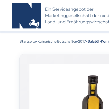
Ein Serviceangebot der
Marketing­gesell­schaft der nie
Land- und Ernährungs­wirtscha
Kulinarischer Botschafter 2017:
Dieses Produkt w
eine neue Bewerbung und Bewertung voraus.
Startseite
▸
Kulinarische Botschafter
▸
2017
▸
Salatöl -Kern