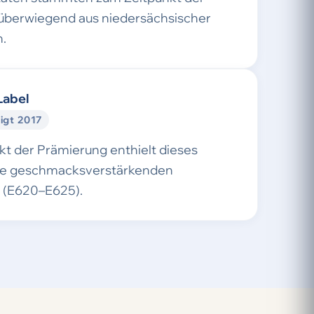
überwiegend aus niedersächsischer
.
Label
igt 2017
t der Prämierung enthielt dieses
ne geschmacksverstärkenden
e (E620–E625).