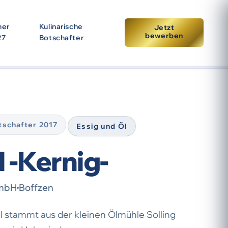
ner
Kulinarische
Jetzt
bewerben
27
Botschafter
tpunkt der Prämierung. Eine erneute Auszeichnung setzt
otschafter 2017
Essig und Öl
l -Kernig-
GmbH
Boffzen
 stammt aus der kleinen Ölmühle Solling