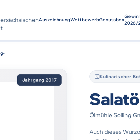
Gewin
der­sächsischen
Auszeichnung
Wettbewerb
Genussbox
2026/
ft
urde
2017
ausgezeichnet. Die Auszeichnung bezieht sich auf den Zei
ig-
Kulinarischer B
Jahrgang 2017
Salatö
Ölmühle Solling 
Auch dieses Würzöl