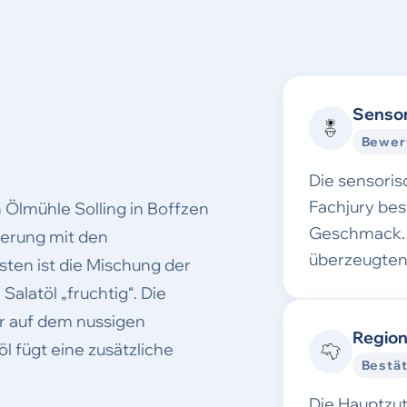
Sensor
Bewer
Die sensori
Fachjury be
 Ölmühle Solling in Boffzen
Geschmack. 
ierung mit den
überzeugten
sten ist die Mischung der
alatöl „fruchtig“. Die
r auf dem nussigen
Region
 fügt eine zusätzliche
Bestät
Die Hauptzu