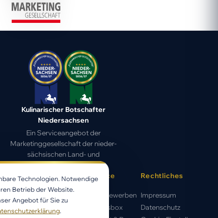
Kulinarischer Botschafter
Niedersachsen
Ein Serviceangebot der
Marketing­gesell­schaft der nieder­
sächsischen Land- und
Ernährungs­wirtschaft
Wettbewerb
Service
Rechtliches
chbare Technologien. Notwendige
ren Betrieb der Website.
Auszeichnung
Jetzt bewerben
Impressum
ser Angebot für Sie zu
Wettbewerb
Genussbox
Datenschutz
tenschutzerklärung
.