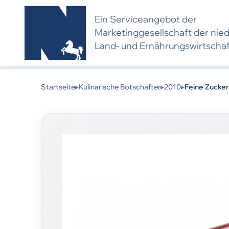
Ein Serviceangebot der
Marketing­gesell­schaft der nie
Land- und Ernährungs­wirtscha
Kulinarischer Botschafter 2010:
Dieses Produkt 
eine neue Bewerbung und Bewertung voraus.
Startseite
▸
Kulinarische Botschafter
▸
2010
▸
Feine Zucke