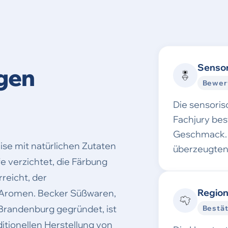
Sensor
gen
Bewer
Die sensori
Fachjury be
Geschmack. 
ise mit natürlichen Zutaten
überzeugten
fe verzichtet, die Färbung
reicht, der
Region
 Aromen. Becker Süßwaren,
 Brandenburg gegründet, ist
Bestät
ditionellen Herstellung von