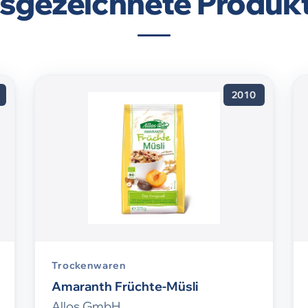
sgezeichnete Produkt
2010
Trockenwaren
Amaranth Früchte-Müsli
Allos GmbH