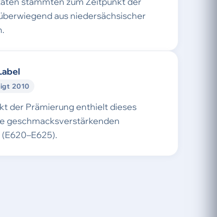
taten stammten zum Zeitpunkt der
überwiegend aus niedersächsischer
.
Label
igt 2010
t der Prämierung enthielt dieses
ne geschmacksverstärkenden
e (E620–E625).