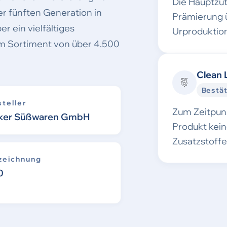
Die Hauptzu
er fünften Generation in
Prämierung 
r ein vielfältiges
Urproduktion
m Sortiment von über 4.500
Clean 
Bestät
teller
Zum Zeitpunk
ker Süßwaren GmbH
Produkt kei
Zusatzstoff
zeichnung
0