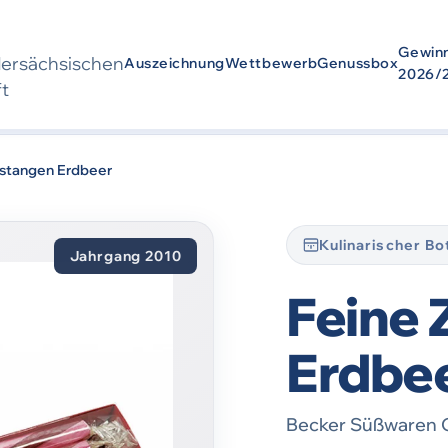
Gewin
der­sächsischen
Auszeichnung
Wettbewerb
Genussbox
2026/
ft
wurde
2010
ausgezeichnet. Die Auszeichnung bezieht sich auf den Zei
rstangen Erdbeer
Kulinarischer B
Jahrgang 2010
Feine
Erdbe
Becker Süßwaren