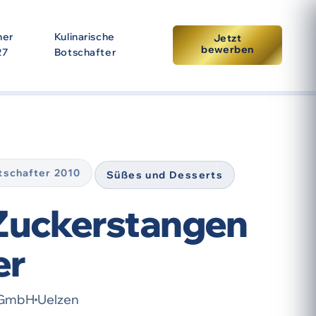
ner
Kulinarische
Jetzt
bewerben
27
Botschafter
tpunkt der Prämierung. Eine erneute Auszeichnung setzt
otschafter 2010
Süßes und Desserts
 Zuckerstangen
er
 GmbH
Uelzen