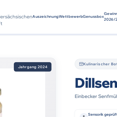
Gewin
der­sächsischen
Auszeichnung
Wettbewerb
Genussbox
2026/
ft
wurde
2024
ausgezeichnet. Die Auszeichnung bezieht sich auf den Zei
Kulinarischer B
Jahrgang 2024
Dillsen
Einbecker Senfm
Sensorik geprüf