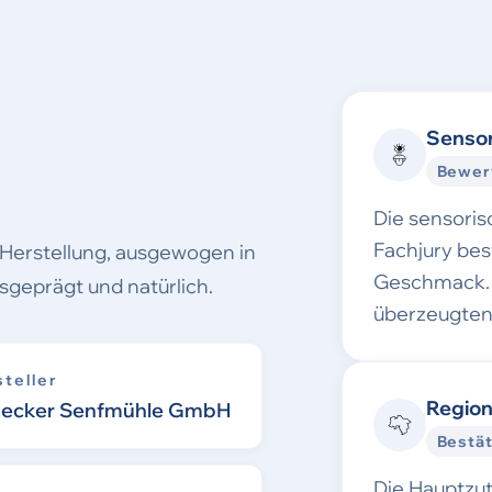
Sensor
Bewer
Die sensori
Fachjury be
r Herstellung, ausgewogen in
Geschmack. 
sgeprägt und natürlich.
überzeugten
teller
Region
becker Senfmühle GmbH
Bestät
Die Hauptzu