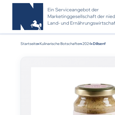
Ein Serviceangebot der
Marketing­gesell­schaft der nie
Land- und Ernährungs­wirtscha
Kulinarischer Botschafter 2024:
Dieses Produkt 
eine neue Bewerbung und Bewertung voraus.
Startseite
▸
Kulinarische Botschafter
▸
2024
▸
Dillsenf