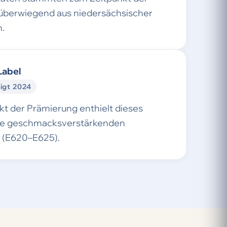
überwiegend aus niedersächsischer
.
Label
igt 2024
t der Prämierung enthielt dieses
ne geschmacksverstärkenden
e (E620–E625).