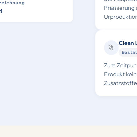
zeichnung
Prämierung 
4
Urproduktion
Clean 
Bestät
Zum Zeitpunk
Produkt kei
Zusatzstoff