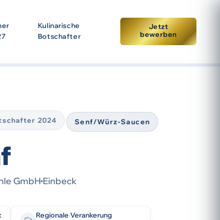
ner
Kulinarische
Jetzt
bewerben
27
Botschafter
tpunkt der Prämierung. Eine erneute Auszeichnung setzt
otschafter 2024
Senf/Würz-Saucen
f
ühle GmbH
Einbeck
t
Regionale Verankerung