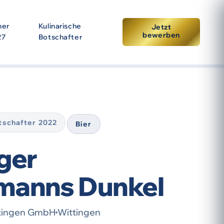
ner
Kulinarische
Jetzt
bewerben
27
Botschafter
tpunkt der Prämierung. Eine erneute Auszeichnung setzt
otschafter 2022
Bier
ger
manns Dunkel
ttingen GmbH
Wittingen