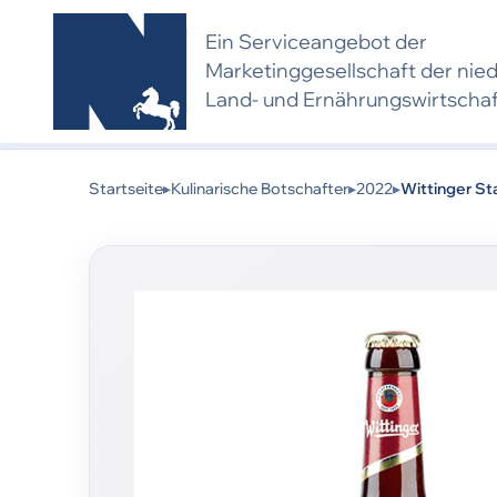
Ein Serviceangebot der
Marketing­gesell­schaft der nie
Land- und Ernährungs­wirtscha
Kulinarischer Botschafter 2022:
Dieses Produkt 
eine neue Bewerbung und Bewertung voraus.
Startseite
▸
Kulinarische Botschafter
▸
2022
▸
Wittinger S