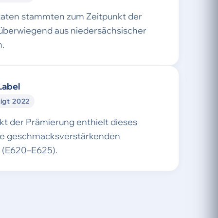
taten stammten zum Zeitpunkt der
überwiegend aus niedersächsischer
.
Label
igt 2022
t der Prämierung enthielt dieses
ne geschmacksverstärkenden
e (E620–E625).