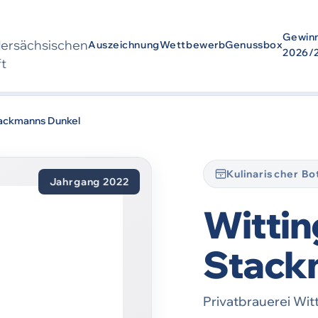
Gewin
der­sächsischen
Auszeichnung
Wettbewerb
Genussbox
2026/
ft
wurde
2022
ausgezeichnet. Die Auszeichnung bezieht sich auf den Zei
tackmanns Dunkel
Kulinarischer B
Jahrgang 2022
Wittin
Stack
Privatbrauerei Wi