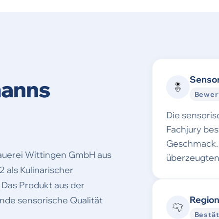
Sensor
manns
Bewer
Die sensori
Fachjury be
Geschmack. 
auerei Wittingen GmbH aus
überzeugten
als Kulinarischer
 Das Produkt aus der
Region
nde sensorische Qualität
Bestät