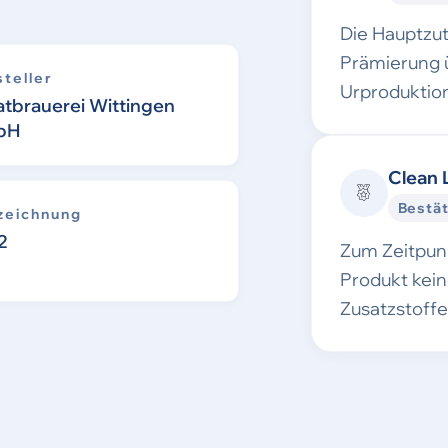
Die Hauptzu
Prämierung 
teller
Urproduktion
atbrauerei Wittingen
bH
Clean 
Bestät
zeichnung
2
Zum Zeitpunk
Produkt kei
Zusatzstoff