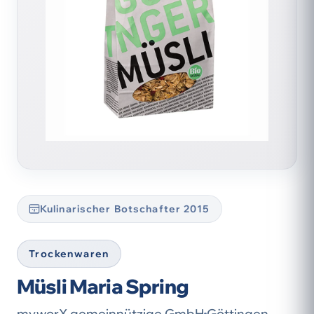
Kulinarischer Botschafter 2015
Trockenwaren
Müsli Maria Spring
my.worX gemeinnützige GmbH
Göttingen