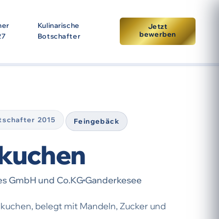
ner
Kulinarische
Jetzt
bewerben
27
Botschafter
tpunkt der Prämierung. Eine erneute Auszeichnung setzt
otschafter 2015
Feingebäck
rkuchen
jes GmbH und Co.KG
Ganderkesee
chkuchen, belegt mit Mandeln, Zucker und