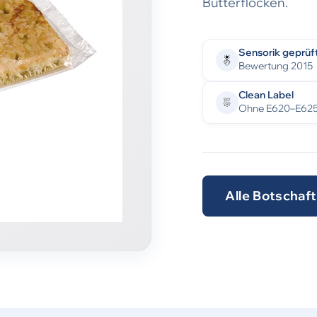
Butterflocken.
Sensorik geprüf
Bewertung 2015
Clean Label
Ohne E620–E62
Alle Botschaf