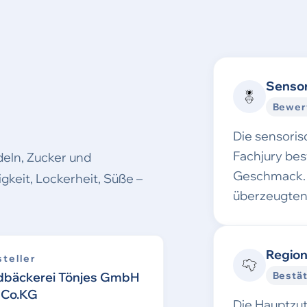
Sensor
Bewer
Die sensori
Fachjury be
deln, Zucker und
Geschmack. 
gkeit, Lockerheit, Süße –
überzeugten
Region
teller
dbäckerei Tönjes GmbH
Bestät
 Co.KG
Die Hauptzu