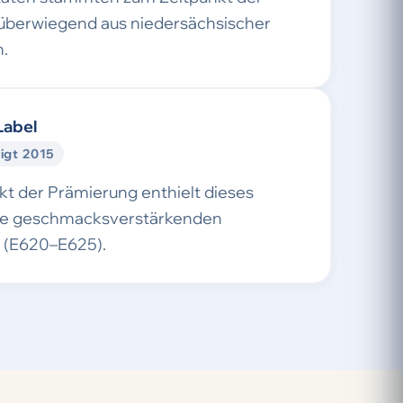
überwiegend aus niedersächsischer
.
Label
igt 2015
t der Prämierung enthielt dieses
ne geschmacksverstärkenden
e (E620–E625).