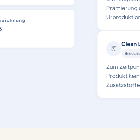
Prämierung 
Urproduktion
zeichnung
5
Clean 
Bestät
Zum Zeitpunk
Produkt kei
Zusatzstoff