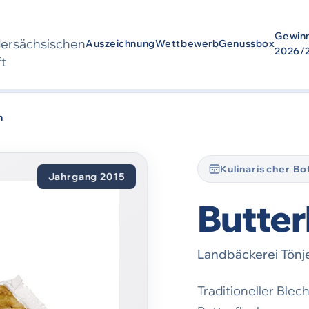
Gewin
der­sächsischen
Auszeichnung
Wettbewerb
Genussbox
2026/
ft
wurde
2015
ausgezeichnet. Die Auszeichnung bezieht sich auf den Zei
n
Kulinarischer B
Jahrgang 2015
Butte
Landbäckerei Tön
Traditioneller Ble