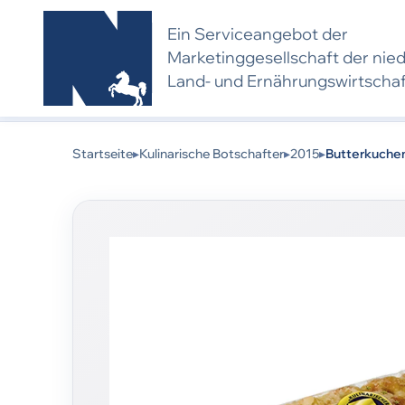
Ein Serviceangebot der
Marketing­gesell­schaft der nie
Land- und Ernährungs­wirtscha
Kulinarischer Botschafter 2015:
Dieses Produkt 
eine neue Bewerbung und Bewertung voraus.
Startseite
▸
Kulinarische Botschafter
▸
2015
▸
Butterkuche