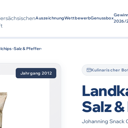
Gewin
der­sächsischen
Auszeichnung
Wettbewerb
Genussbox
2026/
ft
urde
2012
ausgezeichnet. Die Auszeichnung bezieht sich auf den Zei
chips -Salz & Pfeffer-
Kulinarischer B
Jahrgang 2012
Landka
Salz & 
Johanning Snack 