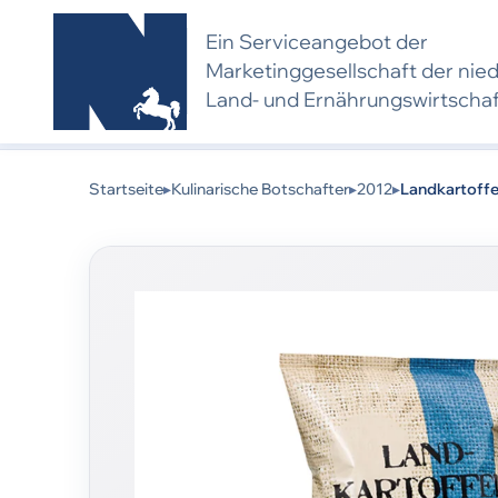
Ein Serviceangebot der
Marketing­gesell­schaft der nie
Land- und Ernährungs­wirtscha
Kulinarischer Botschafter 2012:
Dieses Produkt w
eine neue Bewerbung und Bewertung voraus.
Startseite
▸
Kulinarische Botschafter
▸
2012
▸
Landkartoffel