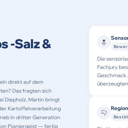
Sensor
s -Salz &
Bewer
Die sensori
Fachjury be
Geschmack. 
eln direkt auf dem
überzeugten
iten? Das fragten sich
 Diepholz. Martin bringt
Region
der Kartoffelverarbeitung
rieb in dritter Generation
Bestät
on Pioniergeist — fertig