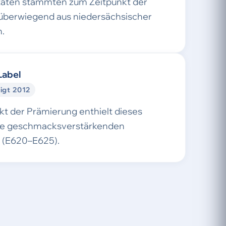
taten stammten zum Zeitpunkt der
überwiegend aus niedersächsischer
.
Label
igt 2012
t der Prämierung enthielt dieses
ne geschmacksverstärkenden
e (E620–E625).