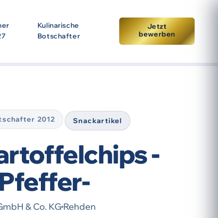
ner
Kulinarische
Jetzt
bewerben
27
Botschafter
tpunkt der Prämierung. Eine erneute Auszeichnung setzt
otschafter 2012
Snackartikel
rtoffelchips -
Pfeffer-
GmbH & Co. KG
Rehden