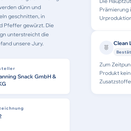
Die Hauptzu
 werden dünn und
Prämierung 
ln geschnitten, in
Urproduktion
 Pfeffer gewürzt. Die
gn unterstreicht die
Clean 
efand unsere Jury.
Bestät
Zum Zeitpunk
teller
Produkt kei
anning Snack GmbH &
Zusatzstoff
 KG
zeichnung
2