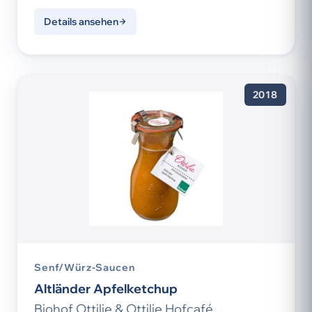
Details ansehen
2018
Senf/Würz-Saucen
Altländer Apfelketchup
Biohof Ottilie & Ottilie Hofcafé